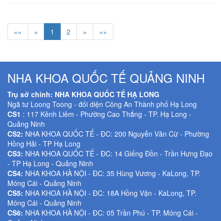
««
«
1
2
»
»»
NHA KHOA QUỐC TẾ QUẢNG NINH
Trụ sở chính: NHA KHOA QUỐC TẾ HẠ LONG
Ngã tư Loong Toong - đối diện Công An Thành phố Hạ Long
CS1
: 117 Kênh Liêm - Phường Cao Thắng - TP. Hạ Long -
Quảng Ninh
CS2:
NHA KHOA QUỐC TẾ - ĐC: 200 Nguyễn Văn Cừ - Phường
Hồng Hải - TP Hạ Long
CS3:
NHA KHOA QUỐC TẾ - ĐC: 14 Giếng Đồn - Trần Hưng Đạo
- TP Hạ Long - Quảng Ninh
CS4:
NHA KHOA HÀ NỘI - ĐC: 35 Hùng Vương - KaLong, TP.
Móng Cái - Quảng Ninh
CS5:
NHA KHOA HÀ NỘI - ĐC: 18A Hồng Vận - KaLong, TP.
Móng Cái - Quảng Ninh
CS6:
NHA KHOA HÀ NỘI - ĐC: 05 Trần Phú - TP. Móng Cái -