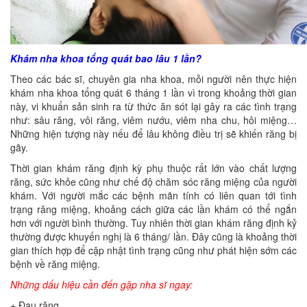
Khám nha khoa tổng quát bao lâu 1 lần?
Theo các bác sĩ, chuyên gia nha khoa, mỗi người nên thực hiện
khám nha khoa tổng quát 6 tháng 1 lần vì trong khoảng thời gian
này, vi khuẩn sản sinh ra từ thức ăn sót lại gây ra các tình trạng
như: sâu răng, vôi răng, viêm nướu, viêm nha chu, hôi miệng…
Những hiện tượng này nếu để lâu không điều trị sẽ khiến răng bị
gãy.
Thời gian khám răng định kỳ phụ thuộc rất lớn vào chất lượng
răng, sức khỏe cũng như chế độ chăm sóc răng miệng của người
khám. Với người mắc các bệnh mãn tính có liên quan tới tình
trạng răng miệng, khoảng cách giữa các lần khám có thể ngắn
hơn với người bình thường. Tuy nhiên thời gian khám răng định kỷ
thường được khuyến nghị là 6 tháng/ lần. Đây cũng là khoảng thời
gian thích hợp để cập nhật tình trạng cũng như phát hiện sớm các
bệnh về răng miệng.
Những dấu hiệu cần đến gặp nha sĩ ngay:
+ Đau răng