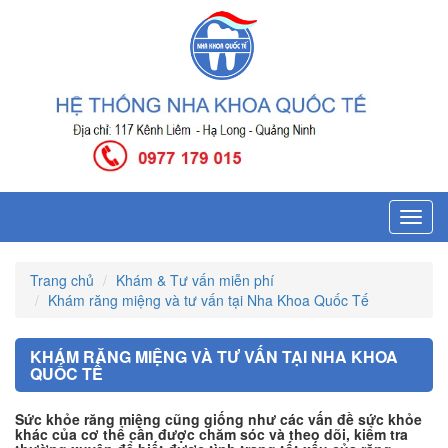
Toggl
navig
Trang chủ
Khám & Tư vấn miễn phí
Khám răng miệng và tư vấn tại Nha Khoa Quốc Tế
KHÁM RĂNG MIỆNG VÀ TƯ VẤN TẠI NHA KHOA
QUỐC TẾ
Sức khỏe răng miệng cũng giống như các vấn đề sức khỏe
khác của cơ thể cần được chăm sóc và theo dõi, kiểm tra