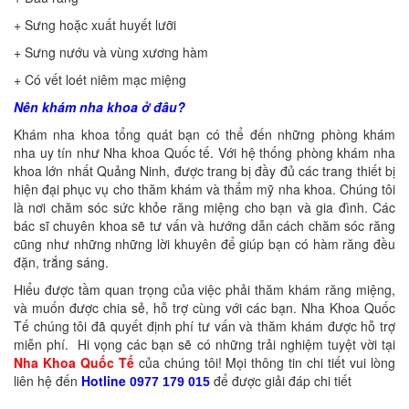
+ Sưng hoặc xuất huyết lưỡi
+ Sưng nướu và vùng xương hàm
+ Có vết loét niêm mạc miệng
Nên khám nha khoa ở đâu?
Khám nha khoa tổng quát bạn có thể đến những phòng khám
nha uy tín như Nha khoa Quốc tế. Với hệ thống phòng khám nha
khoa lớn nhất Quảng Ninh, được trang bị đầy đủ các trang thiết bị
hiện đại phục vụ cho thăm khám và thẩm mỹ nha khoa. Chúng tôi
là nơi chăm sóc sức khỏe răng miệng cho bạn và gia đình. Các
bác sĩ chuyên khoa sẽ tư vấn và hướng dẫn cách chăm sóc răng
cũng như những những lời khuyên để giúp bạn có hàm răng đều
đặn, trắng sáng.
Hiểu được tầm quan trọng của việc phải thăm khám răng miệng,
và muốn được chia sẻ, hỗ trợ cùng với các bạn. Nha Khoa Quốc
Tế chúng tôi đã quyết định phí tư vấn và thăm khám được hỗ trợ
miễn phí. Hi vọng các bạn sẽ có những trải nghiệm tuyệt vời tại
Nha Khoa Quốc Tế
của chúng tôi! Mọi thông tin chi tiết vui lòng
liên hệ đến
Hotline
để được giải đáp chi tiết
0977 179 015