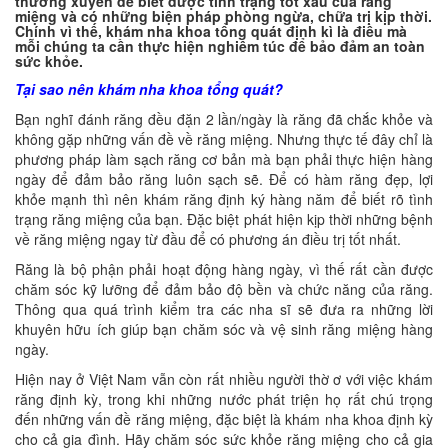
thường xuyên để biết được tình trạng tốt xấu của răng
miệng và có những biện pháp phòng ngừa, chữa trị kịp thời.
Chính vì thế, khám nha khoa tổng quát định kì là điều mà
mỗi chúng ta cần thực hiện nghiêm túc để bảo đảm an toàn
sức khỏe.
Tại sao nên khám nha khoa tổng quát?
Bạn nghĩ đánh răng đều đặn 2 lần/ngày là răng đã chắc khỏe và
không gặp những vấn đề về răng miệng. Nhưng thực tế đây chỉ là
phương pháp làm sạch răng cơ bản mà bạn phải thực hiện hàng
ngày để đảm bảo răng luôn sạch sẽ. Để có hàm răng đẹp, lợi
khỏe mạnh thì nên khám răng định ký hàng năm để biết rõ tình
trạng răng miệng của bạn. Đặc biệt phát hiện kịp thời những bệnh
về răng miệng ngay từ đầu để có phương án điều trị tốt nhất.
Răng là bộ phận phải hoạt động hàng ngày, vì thế rất cần được
chăm sóc kỹ lưỡng để đảm bảo độ bền và chức năng của răng.
Thông qua quá trình kiểm tra các nha sĩ sẽ đưa ra những lời
khuyên hữu ích giúp bạn chăm sóc và vệ sinh răng miệng hàng
ngày.
Hiện nay ở Việt Nam vẫn còn rất nhiều người thờ ơ với việc khám
răng định kỳ, trong khi những nước phát triện họ rất chú trọng
đến những vấn đề răng miệng, đặc biệt là khám nha khoa định kỳ
cho cả gia đình. Hãy chăm sóc sức khỏe răng miệng cho cả gia