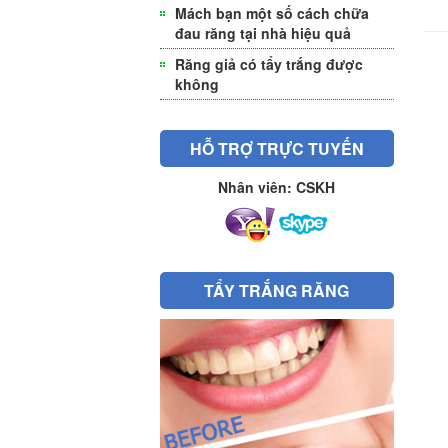
Mách bạn một số cách chữa
đau răng tại nhà hiệu quả
Răng giả có tẩy trắng được
không
HỖ TRỢ TRỰC TUYẾN
Nhân viên: CSKH
TẨY TRẮNG RĂNG