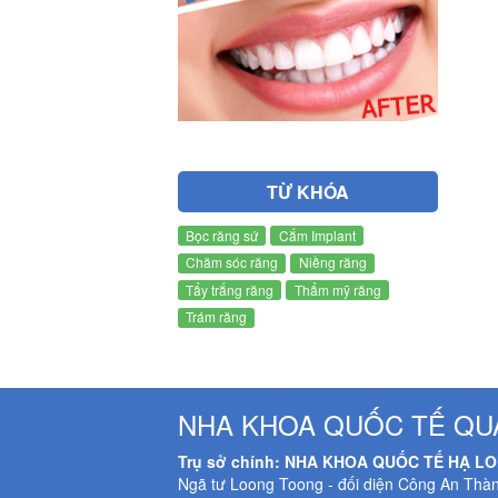
TỪ KHÓA
Bọc răng sứ
Cắm Implant
Chăm sóc răng
Niềng răng
Tẩy trắng răng
Thẩm mỹ răng
Trám răng
NHA KHOA QUỐC TẾ QU
Trụ sở chính: NHA KHOA QUỐC TẾ HẠ L
Ngã tư Loong Toong - đối diện Công An Thà