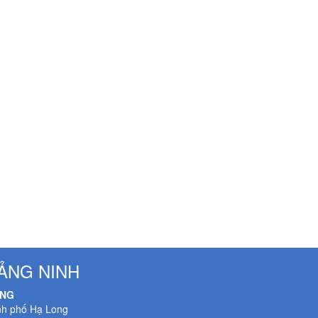
ẢNG NINH
ONG
nh phố Hạ Long