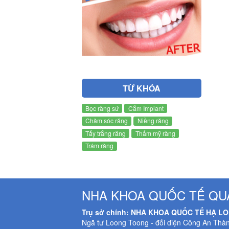
TỪ KHÓA
Bọc răng sứ
Cắm Implant
Chăm sóc răng
Niềng răng
Tẩy trắng răng
Thẩm mỹ răng
Trám răng
NHA KHOA QUỐC TẾ QU
Trụ sở chính: NHA KHOA QUỐC TẾ HẠ L
Ngã tư Loong Toong - đối diện Công An Thà