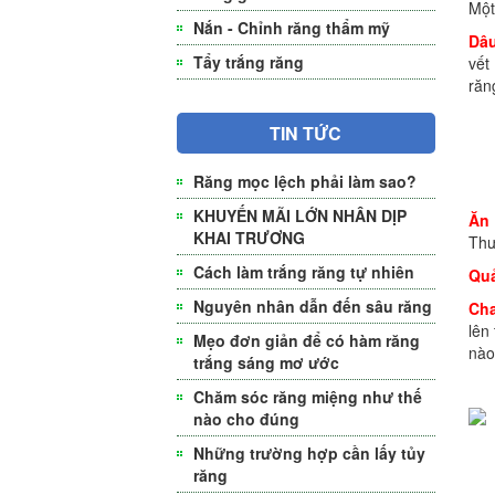
Một
Nắn - Chỉnh răng thẩm mỹ
Dâu
Tẩy trắng răng
vết
răn
TIN TỨC
Răng mọc lệch phải làm sao?
KHUYẾN MÃI LỚN NHÂN DỊP
Ăn 
KHAI TRƯƠNG
Thư
Cách làm trắng răng tự nhiên
Quả
Nguyên nhân dẫn đến sâu răng
Ch
lên
Mẹo đơn giản để có hàm răng
nào
trắng sáng mơ ước
Chăm sóc răng miệng như thế
nào cho đúng
Những trường hợp cần lấy tủy
răng