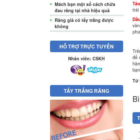
Táo
Mách bạn một số cách chữa
trá
đau răng tại nhà hiệu quả
Dầu
Răng giả có tẩy trắng được
vàn
không
phư
HỖ TRỢ TRỰC TUYẾN
Trê
để 
Nhân viên: CSKH
hàm
bạn
Từ
TẨY TRẮNG RĂNG
Bì
T