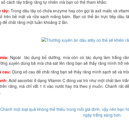
 số cách tẩy trắng răng tự nhiên mà bạn có thể tham khảo:
 tây:
Trong dâu tây có chứa enzyme hay còn gọi là axit malic và vitam
 ố trên bề mặt và rửa sạch mảng bám. Bạn có thể ăn trực tiếp dâu 
g để chải răng một tuần khoảng 2 lần.
mía:
Ngoài tác dụng bổ dưỡng, mía còn có tác dụng làm trắng răn
ờng xuyên dùng bã mía chà sát lên răng bạn sẽ thấy răng mình trở nê
 cau:
Dùng vỏ cau để chải răng bạn sẽ thấy răng mình sạch sẽ và trô
anh:
Acid ascorbic ở dạng Vitamin C đóng vai trò như một chất làm tr
 trên răng, mà chỉ vắt 1 ít vào nước hay trà theo ý muốn. Chanh rất dễ 
.