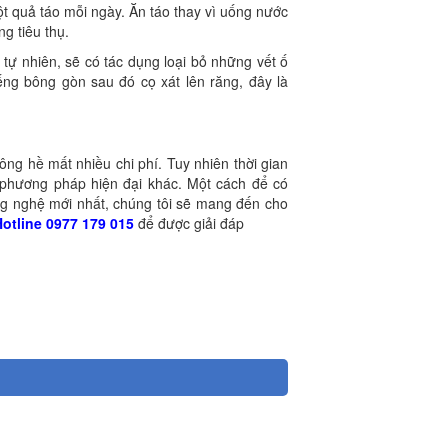
t quả táo mỗi ngày. Ăn táo thay vì uống nước
g tiêu thụ.
tự nhiên, sẽ có tác dụng loại bỏ những vết ố
ng bông gòn sau đó cọ xát lên răng, đây là
ng hề mất nhiều chi phí. Tuy nhiên thời gian
phương pháp hiện đại khác. Một cách để có
ng nghệ mới nhất, chúng tôi sẽ mang đến cho
otline 0977 179 015
để được giải đáp