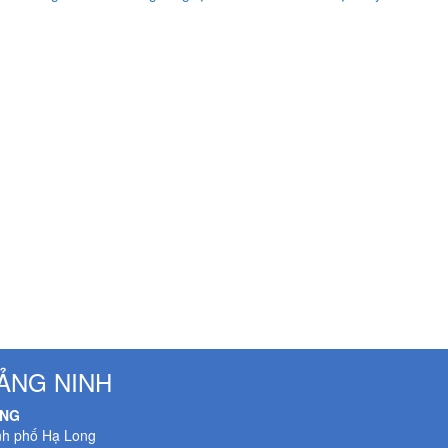
ẢNG NINH
ONG
nh phố Hạ Long