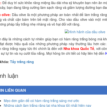
:
Để duy trì sức khỏe răng miệng lâu dài nha sỹ khuyên bạn nên ăn mộ
i cây, bạn đang tăng cường làm sạch răng và giảm lượng đường bạn đan
 olive:
Dầu olive là một phương pháp an toàn nhất để làm trắng răng 
g và chất cặn bám trên bề mặt răng. Cho vào dầu olive vàò một miế
ơng pháp tẩy trắng nhẹ nhàng và vô hại đối với răng.
n đây là những cách tự nhiên giúp bạn có hàm răng trắng bóng mà khô
đạt được hiệu quả của những phương pháp này thường lâu hơn các 
 răng trắng ngay tức thì chính là đến với
Nha khoa Quốc Tế
, với cô
 sự tự tin và nụ cười tỏa nắng. Mọi hông tin chi tiết có hãy liên hệ đến
H
 khóa:
Tẩy trắng răng
nh luận
IN LIÊN QUAN
Mẹo đơn giản để có hàm răng trắng sáng mơ ước
Những cách làm trắng răng tại nha khoa tốt nhất hiện nay