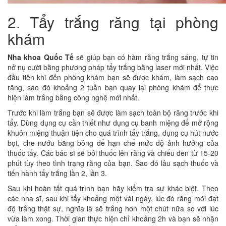
2. Tẩy trắng răng tại phòng
khám
Nha khoa Quốc Tế
sẽ giúp bạn có hàm răng trắng sáng, tự tin
nở nụ cười bằng phương pháp tẩy trắng bằng laser mới nhất. Việc
đầu tiên khi đến phòng khám bạn sẽ được khám, làm sạch cao
răng, sao đó khoảng 2 tuần bạn quay lại phòng khám để thực
hiện làm trắng bằng công nghệ mới nhất.
Trước khi làm trắng bạn sẽ được làm sạch toàn bộ răng trước khi
tẩy. Dùng dụng cụ cần thiết như dụng cụ banh miệng để mở rộng
khuôn miệng thuận tiện cho quá trình tẩy trắng, dụng cụ hút nước
bọt, che nướu bằng bông để hạn chế mức độ ảnh hưởng của
thuốc tẩy. Các bác sĩ sẽ bôi thuốc lên răng và chiếu đen từ 15-20
phút tùy theo tình trạng răng của bạn. Sao đó lâu sạch thuốc và
tiến hành tẩy trắng lần 2, lần 3.
Sau khi hoàn tất quá trình bạn hãy kiểm tra sự khác biệt. Theo
các nha sĩ, sau khi tẩy khoảng một vài ngày, lúc đó răng mới đạt
độ trắng thật sự, nghĩa là sẽ trắng hơn một chút nữa so với lúc
vừa làm xong. Thời gian thực hiện chỉ khoảng 2h và bạn sẽ nhận