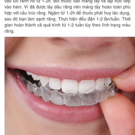
vào lúc rảnh rỗi từ 1-2h. Bôi thuốc vào máng tẩy và lắp trực tiếp
vào hàm. Vì đã được lấy dấu răng nên máng tẩy hoàn toàn phù
hợp với cấu trúc răng. Ngậm từ 1-2h để thuốc phát huy tác dụng,
sau đó bạn làm sạch răng. Thực hiện đều đặn 1-2 lần/tuần. Thời
gian hoàn thành cả quá trình từ 1-2 tuần tùy theo tình trạng màu
răng.