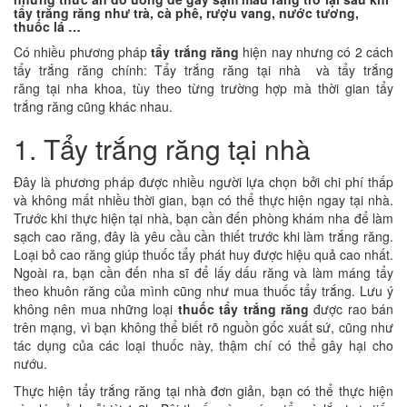
tẩy trăng răng như trà, cà phê, rượu vang, nước tương,
thuốc lá …
Có nhiều phương pháp
tẩy trắng răng
hiện nay nhưng có 2 cách
tẩy trắng răng chính: Tẩy trắng răng tại nhà và tẩy trắng
răng tại nha khoa, tùy theo từng trường hợp mà thời gian tẩy
trắng răng cũng khác nhau.
1. Tẩy trắng răng tại nhà
Đây là phương pháp được nhiều người lựa chọn bởi chi phí thấp
và không mất nhiều thời gian, bạn có thể thực hiện ngay tại nhà.
Trước khi thực hiện tại nhà, bạn cần đến phòng khám nha để làm
sạch cao răng, đây là yêu cầu cần thiết trước khi làm trắng răng.
Loại bỏ cao răng giúp thuốc tẩy phát huy được hiệu quả cao nhất.
Ngoài ra, bạn cần đến nha sĩ để lấy dấu răng và làm máng tẩy
theo khuôn răng của mình cũng như mua thuốc tẩy trắng. Lưu ý
không nên mua những loại
thuốc tẩy trắng răng
được rao bán
trên mạng, vì bạn không thể biết rõ nguồn gốc xuất sứ, cũng như
tác dụng của các loại thuốc này, thậm chí có thể gây hại cho
nướu.
Thực hiện tẩy trắng răng tại nhà đơn giản, bạn có thể thực hiện