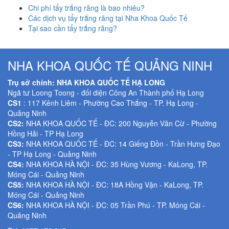
Chi phí tẩy trắng răng là bao nhiêu?
Các dịch vụ tẩy trắng răng tại Nha Khoa Quốc Tế
Tại sao cần tẩy trắng răng?
NHA KHOA QUỐC TẾ QUẢNG NINH
Trụ sở chính: NHA KHOA QUỐC TẾ HẠ LONG
Ngã tư Loong Toong - đối diện Công An Thành phố Hạ Long
CS1
: 117 Kênh Liêm - Phường Cao Thắng - TP. Hạ Long -
Quảng Ninh
CS2:
NHA KHOA QUỐC TẾ - ĐC: 200 Nguyễn Văn Cừ - Phường
Hồng Hải - TP Hạ Long
CS3:
NHA KHOA QUỐC TẾ - ĐC: 14 Giếng Đồn - Trần Hưng Đạo
- TP Hạ Long - Quảng Ninh
CS4:
NHA KHOA HÀ NỘI - ĐC: 35 Hùng Vương - KaLong, TP.
Móng Cái - Quảng Ninh
CS5:
NHA KHOA HÀ NỘI - ĐC: 18A Hồng Vận - KaLong, TP.
Móng Cái - Quảng Ninh
CS6:
NHA KHOA HÀ NỘI - ĐC: 05 Trần Phú - TP. Móng Cái -
Quảng Ninh