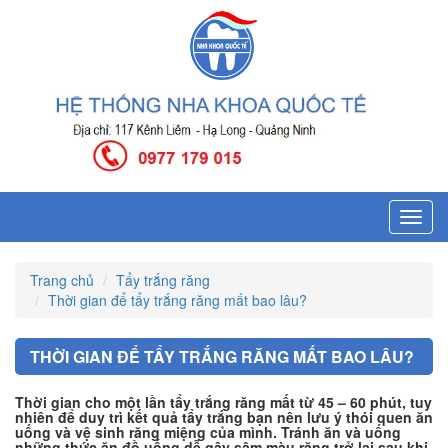
Toggl
navig
Trang chủ
Tẩy trắng răng
Thời gian để tẩy trắng răng mất bao lâu?
THỜI GIAN ĐỂ TẨY TRẮNG RĂNG MẤT BAO LÂU?
Thời gian cho một lần tẩy trắng răng mất từ 45 – 60 phút, tuy
nhiên để duy trì kết quả tẩy trắng bạn nên lưu ý thói quen ăn
uống và vệ sinh răng miệng của mình. Tránh ăn và uống
những thức ăn đồ uống dễ gây sậm màu răng trở lại sau khi