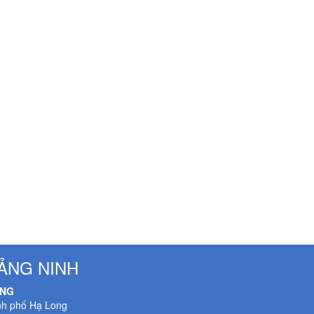
ẢNG NINH
ONG
nh phố Hạ Long