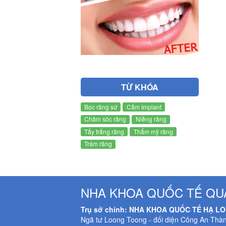
TỪ KHÓA
Bọc răng sứ
Cắm Implant
Chăm sóc răng
Niềng răng
Tẩy trắng răng
Thẩm mỹ răng
Trám răng
NHA KHOA QUỐC TẾ QU
Trụ sở chính: NHA KHOA QUỐC TẾ HẠ L
Ngã tư Loong Toong - đối diện Công An Thà