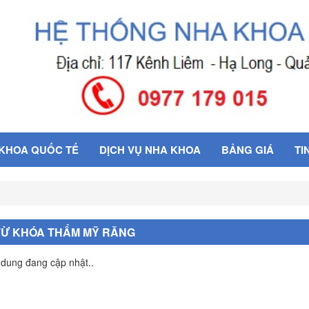
 KHOA QUỐC TẾ
DỊCH VỤ NHA KHOA
BẢNG GIÁ
TI
TỪ KHÓA THẨM MỸ RĂNG
 dung đang cập nhật..