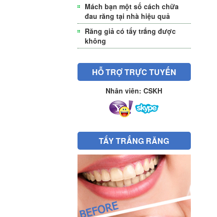
Mách bạn một số cách chữa
đau răng tại nhà hiệu quả
Răng giả có tẩy trắng được
không
HỖ TRỢ TRỰC TUYẾN
Nhân viên: CSKH
TẨY TRẮNG RĂNG