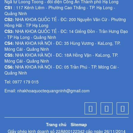
Ngã tư Loong Toong - đối diện Công An Thành phố Hạ Long
CS1
: 117 Kênh Liêm - Phường Cao Thắng - TP. Hạ Long -
Quảng Ninh
CS2:
NHA KHOA QUỐC TẾ - ĐC: 200 Nguyễn Văn Cừ - Phường
Hồng Hải - TP Hạ Long
CS3:
NHA KHOA QUỐC TẾ - ĐC: 14 Giếng Đồn - Trần Hưng Đạo
- TP Hạ Long - Quảng Ninh
CS4:
NHA KHOA HÀ NỘI - ĐC: 35 Hùng Vương - KaLong, TP.
Móng Cái - Quảng Ninh
CS5:
NHA KHOA HÀ NỘI - ĐC: 18A Hồng Vận - KaLong, TP.
Móng Cái - Quảng Ninh
CS6:
NHA KHOA HÀ NỘI - ĐC: 05 Trần Phú - TP. Móng Cái -
Quảng Ninh
Tel: 0977 179 015
Email:
nhakhoaquoctequangninh@gmail.com
Trang chủ
Sitemap
Giấy phép kinh doanh số 22A800122342 cấp ngày 26/11/2014