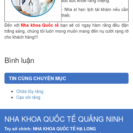
sóc sức khỏe răng miệng.
- Nha sĩ hẹn lịch tái khám nếu cần
thiết.
Đến với
Nha khoa Quốc tế
bạn sẽ có ngay hàm răng đều đặn
trắng sáng, chúng tôi luôn mong muốn mang đến nụ cười rạng rỡ
cho khách hàng!!!
Bình luận
TIN CÙNG CHUYÊN MỤC
Chữa tủy răng
Cạo vôi răng
NHA KHOA QUỐC TẾ QUẢNG NINH
Trụ sở chính: NHA KHOA QUỐC TẾ HẠ LONG