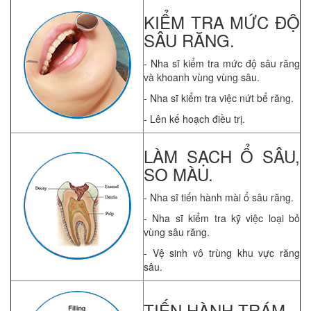
KIỂM TRA MỨC ĐỘ
SÂU RĂNG.
- Nha sĩ kiểm tra mức độ sâu răng
và khoanh vùng vùng sâu.
- Nha sĩ kiểm tra việc nứt bể răng.
- Lên kế hoạch điều trị.
LÀM SẠCH Ổ SÂU,
SO MÀU.
- Nha sĩ tiến hành mài ổ sâu răng.
- Nha sĩ kiểm tra kỹ việc loại bỏ
vùng sâu răng.
- Vệ sinh vô trùng khu vực răng
sâu.
TIẾN HÀNH TRÁM .